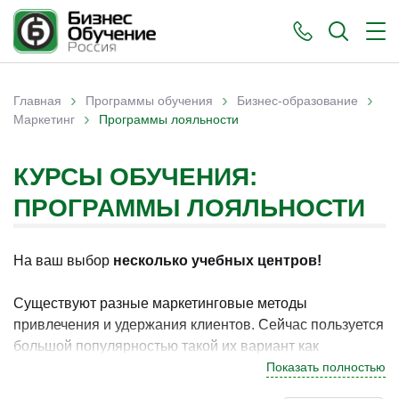
›
›
›
Главная
Программы обучения
Бизнес-образование
›
Вы здесь
Маркетинг
Программы лояльности
КУРСЫ ОБУЧЕНИЯ:
ПРОГРАММЫ ЛОЯЛЬНОСТИ
На ваш выбор
несколько учебных центров!
Существуют разные маркетинговые методы
привлечения и удержания клиентов. Сейчас пользуется
большой популярностью такой их вариант как
программы лояльности. Они преимущественно
Показать полностью
направлены на действующую клиентскую базу. С их