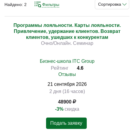
помощью компания обеспечивает повторные покупки
Сортировка
Найдено:
2
Фильтры
от этих же покупателей и получает возможность продаж
им дополнительных услуг/товаров, что весьма выгодно
для бизнеса. Качественно изучить эту тему и
Программы лояльности. Карты лояльности.
)
Привлечение, удержание клиентов. Возврат
разобраться во всех интересующих вас вопросах вы
клиентов, ушедших к конкурентам
можете на курсах. На них вас обеспечат тщательной
Очно/Онлайн. Семинар
подобранными теоретическими материалами и
познакомят с реальной практикой такой работы.
Бизнес-школа ITC Group
Рейтинг
4.6
Отзывы
21
сентября
2026
2 дня (16 часов)
48900
-3%
скидка
Подать заявку