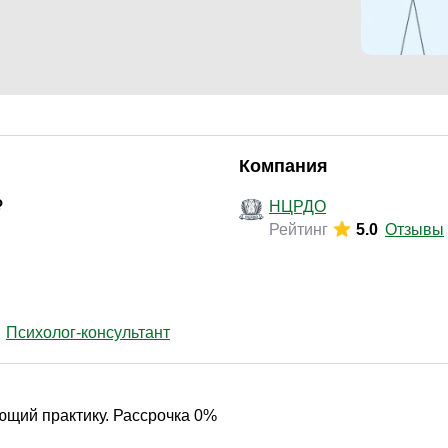
Законодательство и право
(295)
Логистика и снабжение
(253)
ВЭД / таможня
(113)
Делопроизводство / секретариат / АХО
(131)
Безопасность
(205)
Компания
Тренинги для тренеров
(85)
НЦРДО
Рейтинг
5.0
Отзывы
Психолог-консультант
щий практику. Рассрочка 0%