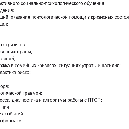
активного социально-психологического обучения;
едения;
ций, оказание психологической помощи в кризисных состоя
ция;
х кризисов;
ия психотравм;
тояний;
жка в семейных кризисах, ситуациях утраты и насилия;
актика риска;
оря;
огической травмой;
есса, диагностика и алгоритмы работы с ПТСР;
яния;
х событий;
м формате.