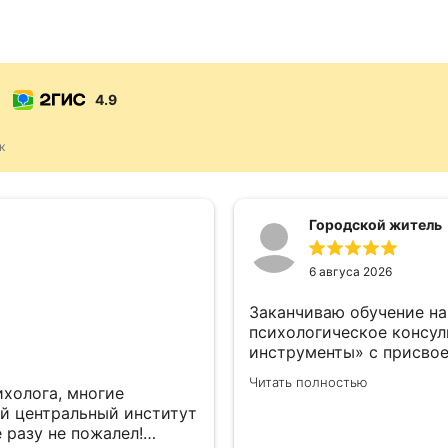
4.9
к
Городской житель
6 авгуса 2026
Заканчиваю обучение на
психологическое консул
инструменты» с присво
коучингу (коуч). Психол
Читать полностью
объем информации, инте
ихолога, многие
полезной информации.
й центральный институт
 разу не пожалел!