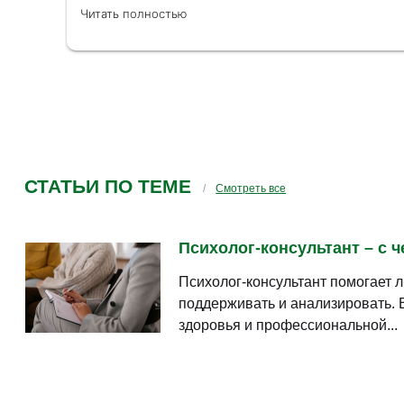
Простой интерфейс личного кабинета, преп
Читать полностью
быстро, многие преподаватели так интерес
объясняли, что появилось желание очно быть
Практический материал емкий,но без воды.
информация. Если нужно больше информации
ссылки на нужную литературу. Очень интер
раздел: Разбор фильмов, книг, мультфильмо
психолога. Вообщем у меня много положите
обучение стал совершенно другим, более о
Благодарю команду института за ваш полез
СТАТЬИ ПО ТЕМЕ
Смотреть все
Психолог-консультант – с ч
Психолог-консультант помогает л
поддерживать и анализировать. 
здоровья и профессиональной...