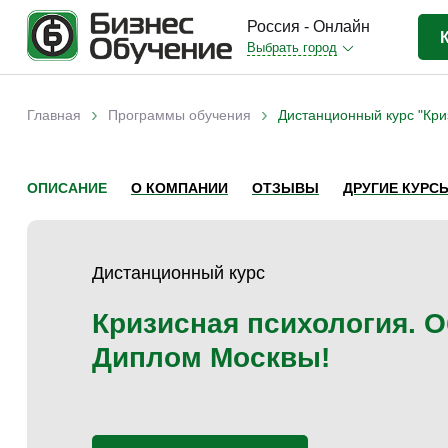
Россия - Онлайн
Выбрать город
Бизнес-образование
(3401)
›
›
Главная
Программы обучения
Дистанционный курс "Кри
Вы здесь
IT-сфера
(841)
Отраслевые
(2996)
ОПИСАНИЕ
О КОМПАНИИ
ОТЗЫВЫ
ДРУГИЕ КУРС
Личная эффективность
(312)
Промышленное обучение
(247)
Дистанционный курс
Компьютерная грамотность
(179)
Дизайн
(343)
Кризисная психология. О
Красота и здоровье
(77)
Диплом Москвы!
Иностранные языки
(81)
Личностный рост
(93)