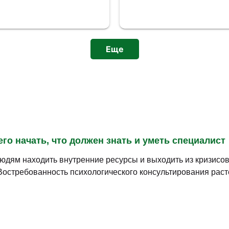
одаватели отвечали
но и простым языком всё
 у них на лекциях.
 Только нужная
, есть библиотека и
Еще
есный и познавательный
в с точки зрения
льных эмоций, закончив
сознанным человеком.
ный для общества труд!
его начать, что должен знать и уметь специалист
юдям находить внутренние ресурсы и выходить из кризисов.
Востребованность психологического консультирования раст