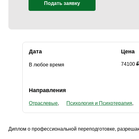
Творчество и контент
(76)
Подать заявку
Детские / подростковые
(151)
Рабочие специальности
(132)
Прочее
(2865)
w ...
(233)
Дата
Цена
74100
В любое время
Направления
Отраслевые
Психология и Психотерапия
Диплом о профессиональной переподготовке, разрешаю