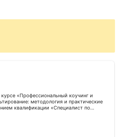
 курсе «Профессиональный коучинг и
ьтирование: методология и практические
ением квалификации «Специалист по
ог-консультант». Понравилось, что большой
нсивный темп обучения и много новой