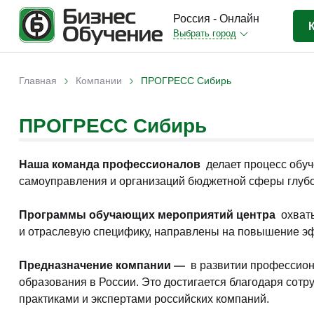
Россия - Онлайн
Выбрать город
Бизнес-образование
(3370)
›
›
Главная
Компании
ПРОГРЕСС Сибирь
Вы здесь
IT-сфера
(841)
Отраслевые
(2988)
ПРОГРЕСС Сибирь
Личная эффективность
(307)
Наша команда профессионалов
делает процесс обуч
Промышленное обучение
(247)
самоуправления и организаций бюджетной сферы глубо
Компьютерная грамотность
(179)
Программы обучающих мероприятий центра
охваты
Дизайн
(343)
и отраслевую специфику, направлены на повышение эф
Красота и здоровье
(77)
Предназначение компании —
в развитии профессион
Иностранные языки
(80)
образования в России. Это достигается благодаря со
Личностный рост
(93)
практиками и экспертами российских компаний.