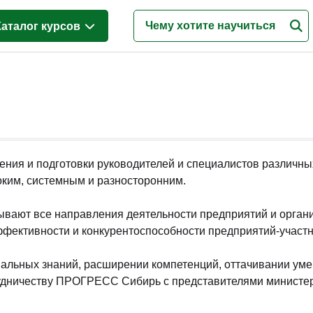
Каталог курсов
Менеджмент
(628)
Продажи
(219)
Бухгалтерия и налоги
(217)
Финансы и Экономика
(341)
ения и подготовки руководителей и специалистов различны
Маркетинг
(187)
ким, системным и разносторонним.
Интернет-маркетинг
(195)
вают все направления деятельности предприятий и орган
Реклама и PR
(114)
фективности и конкурентоспособности предприятий-участн
Деловые коммуникации
(151)
альных знаний, расширении компетенций, оттачивании уме
Управление персоналом
(344)
трудничеству ПРОГРЕСС Сибирь с представителями министе
Кадровый менеджмент
(187)