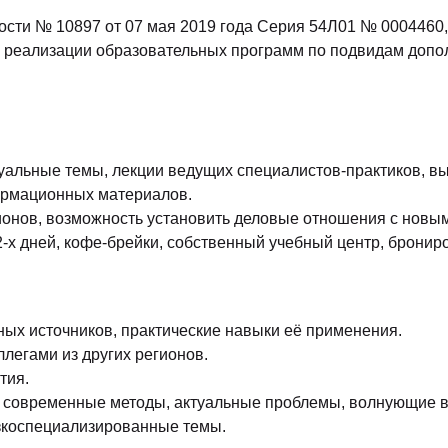
Законодательство и право
(291)
ости № 10897 от 07 мая 2019 года Серия 54Л01 № 000446
Логистика и снабжение
(250)
по реализации образовательных программ по подвидам доп
ВЭД / таможня
(113)
Делопроизводство / секретариат / АХО
(131)
Безопасность
(205)
уальные темы, лекции ведущих специалистов-практиков, вы
Тренинги для тренеров
(85)
формационных материалов.
ионов, возможность установить деловые отношения с новым
-х дней, кофе-брейки, собственный учебный центр, бронир
ых источников, практические навыки её применения.
легами из других регионов.
тия.
и современные методы, актуальные проблемы, волнующие в
зкоспециализированные темы.