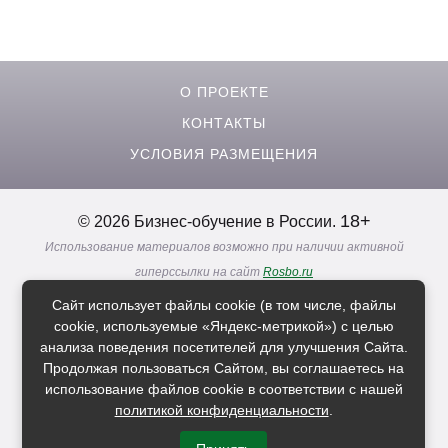
О ПРОЕКТЕ
КОНТАКТЫ
УСЛОВИЯ РАЗМЕЩЕНИЯ
18+
© 2026 Бизнес-обучение в России.
Использование материалов возможно при наличии активной
гиперссылки на сайт
Rosbo.ru
Реклама. Информация о рекламодателях по ссылкам
Сайт использует файлы cookie (в том числе, файлы
Политика в отношении
обработки персональных данных
cookie, используемые «Яндекс-метрикой») с целью
анализа поведения посетителей для улучшения Сайта.
Продолжая пользоваться Сайтом, вы соглашаетесь на
Расскажи друзьям о нас
использование файлов cookie в соответствии с нашей
политикой конфиденциальности
.