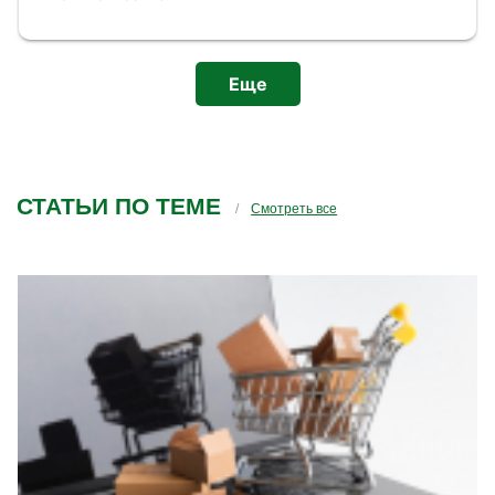
лекцией или дз можно задавать вопросы. Есть
разборы каждого блока где онлайн общение и
обсуждение. До этого попадал на другие курсы
от содействия занятости, есть с чем сравнить.
Еще
Наша конфигурация которую мы от начала
учебы дорабатываем потом будет плюсом к
резюме или на гитхаб.
СТАТЬИ ПО ТЕМЕ
Смотреть все