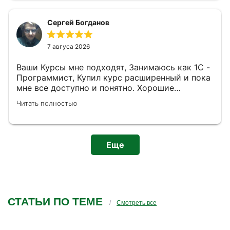
обсуждение. До этого попадал на другие курсы
от содействия занятости, есть с чем сравнить.
Сергей Богданов
Наша конфигурация которую мы от начала
учебы дорабатываем потом будет плюсом к
резюме или на гитхаб.
7 авгуса 2026
Ваши Курсы мне подходят, Занимаюсь как 1С -
Программист, Купил курс расширенный и пока
мне все доступно и понятно. Хорошие
педагоги. Не вижу минусов от модулей и тому
Читать полностью
чему обучают.) Также дополню, что Проходя их
курс я буду созадавть что-то свое для
портфолио. Я верю в свои успехи, это все что
мог сказать.
Еще
СТАТЬИ ПО ТЕМЕ
Смотреть все