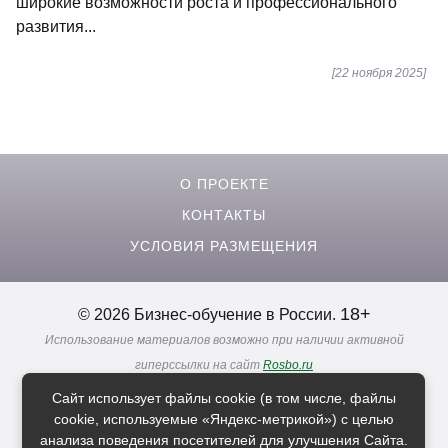
широкие возможности роста и профессионального
развития...
[22 ноября 2025]
О ПРОЕКТЕ
КОНТАКТЫ
УСЛОВИЯ РАЗМЕЩЕНИЯ
18+
© 2026 Бизнес-обучение в России.
Использование материалов возможно при наличии активной
гиперссылки на сайт
Rosbo.ru
Реклама. Информация о рекламодателях по ссылкам
Сайт использует файлы cookie (в том числе, файлы
Политика в отношении
обработки персональных данных
cookie, используемые «Яндекс-метрикой») с целью
анализа поведения посетителей для улучшения Сайта.