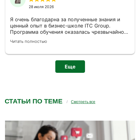
28 июля 2026
Я очень благодарна за полученные знания и
ценный опыт в бизнес-школе ITC Group.
Программа обучения оказалась чрезвычайно
информативной и практически применимой.
Читать полностью
Лекции помогли мне систематизировать
имеющиеся знания и приобрести новые
навыки. Преподавательский состав
продемонстрировал высокий
Еще
профессионализм и готовность делиться
своим опытом. Я уверена, что полученные
компетенции существенно повысят мою
эффективность в профессиональной
деятельности.
СТАТЬИ ПО ТЕМЕ
Смотреть все