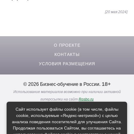
[20 мая 2024]
О ПРОЕКТЕ
КОНТАКТЫ
УСЛОВИЯ РАЗМЕЩЕНИЯ
18+
© 2026 Бизнес-обучение в России.
Использование материалов возможно при наличии активной
гиперссылки на сайт
Rosbo.ru
Реклама. Информация о рекламодателях по ссылкам
Сайт использует файлы cookie (в том числе, файлы
Политика в отношении
обработки персональных данных
cookie, используемые «Яндекс-метрикой») с целью
анализа поведения посетителей для улучшения Сайта.
Продолжая пользоваться Сайтом, вы соглашаетесь на
Расскажи друзьям о нас