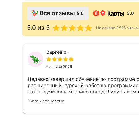
Все отзывы
5.0
5.0
5.0
из 5
На основе
2 596
оцено
Сергей О.
6 авгуса 2026
Недавно завершил обучение по программе 
расширенный курс». Я работаю программис
так получилось, что мне понадобились ком
решений на платформе 1С. Работа на данно
Читать полностью
сильно отличается от работы с другими ср
программирования. Тот, кто касался этой т
программист: расширенный курс» подходит
имеющим навыки программирования, но и т
представляет, что это такое. Длительность 
это три полных семестра. Занятия проходят