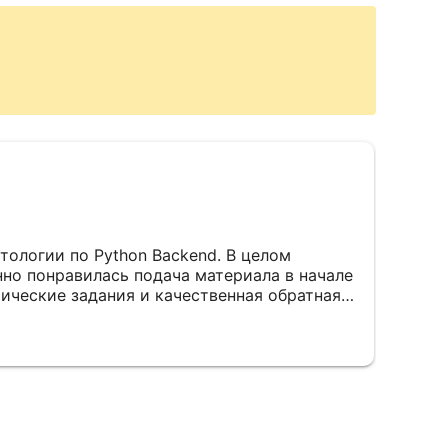
тологии по Python Backend. В целом
нно понравилась подача материала в начале
тические задания и качественная обратная
омашние работы проверяли внимательно,
бки и давали рекомендации по развитию.
сь возможность пройти стажировку через
чить реальный опыт командной разработки.
твительно пригодились на практике и
высить уровень. Из минусов — в конце
бъяснялись менее подробно, но это