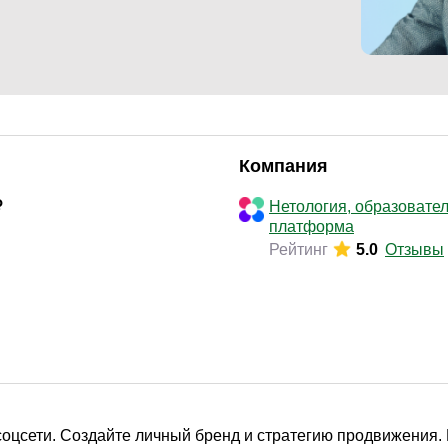
Законодательство и право
(291)
Логистика и снабжение
(250)
ВЭД / таможня
(113)
Делопроизводство / секретариат / АХО
(131)
Безопасность
(205)
Компания
Тренинги для тренеров
(85)
Нетология, образовате
платформа
Рейтинг
5.0
Отзывы
соцсети. Создайте личный бренд и стратегию продвижения.