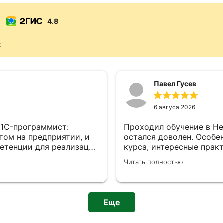
4.8
к
Павел Гусев
6 авгуса 2026
«1C-программист:
Проходил обучение в Не
том на предприятии, и
остался доволен. Особе
петенции для реализации
курса, интересные прак
й платформе довольно
связь от экспертов — д
Читать полностью
едами
подробно разбирали оши
емы, меня поймёт. «1C-
Также полезной оказала
 не только людям,
партнёров школы и полу
ем, кто даже не
Полученные знания дейс
Еще
курса — полтора года,
помогли значительно по
 три раза в неделю, по
курса некоторые темы о