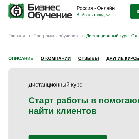
Россия - Онлайн
Выбрать город
Бизнес-образование
(3370)
›
›
Главная
Программы обучения
Дистанционный курс "Ста
Вы здесь
IT-сфера
(841)
Отраслевые
(2988)
ОПИСАНИЕ
О КОМПАНИИ
ОТЗЫВЫ
ДРУГИЕ КУРС
Личная эффективность
(307)
Промышленное обучение
(247)
Дистанционный курс
Компьютерная грамотность
(179)
Дизайн
(343)
Старт работы в помогаю
Красота и здоровье
(77)
найти клиентов
Иностранные языки
(80)
Личностный рост
(93)