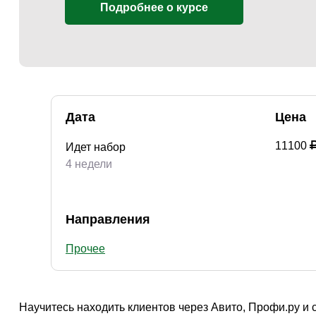
Творчество и контент
(76)
Подробнее о курсе
Детские / подростковые
(151)
Рабочие специальности
(132)
Прочее
(2862)
w ...
(233)
Дата
Цена
11100
Идет набор
4 недели
Направления
Прочее
Научитесь находить клиентов через Авито, Профи.ру и 