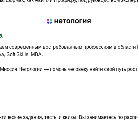
атформах, как Авито и Профи.ру, под руководством экспер
а
аем современным востребованным профессиям в области ИТ
 Soft Skills, MBA.
Миссия Нетологии — помочь человеку найти свой путь роста
тические задания, тесты и квизы. Вы занимаетесь по распи