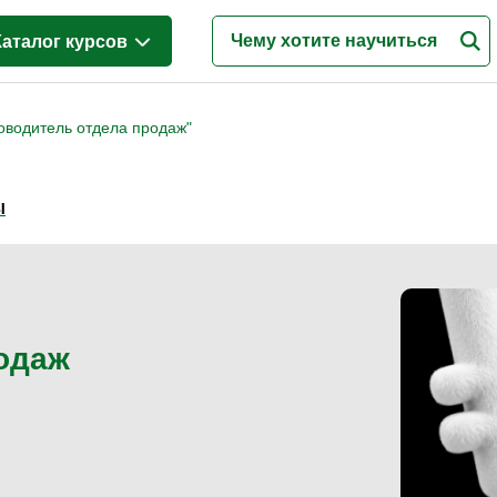
Каталог курсов
Менеджмент
(628)
оводитель отдела продаж"
Продажи
(219)
Бухгалтерия и налоги
(217)
Ы
Финансы и Экономика
(341)
Маркетинг
(187)
Интернет-маркетинг
(195)
Реклама и PR
(114)
одаж
Деловые коммуникации
(151)
Управление персоналом
(344)
Кадровый менеджмент
(187)