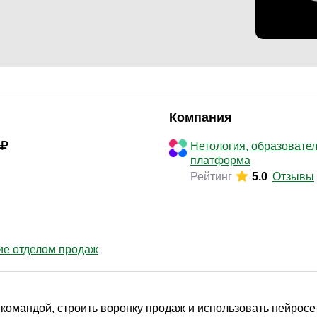
Законодательство и право
(291)
Логистика и снабжение
(250)
ВЭД / таможня
(113)
Делопроизводство / секретариат / АХО
(131)
Безопасность
(205)
Компания
Тренинги для тренеров
(85)
Нетология, образовате
платформа
Рейтинг
5.0
Отзывы
ие отделом продаж
 командой, строить воронку продаж и использовать нейросет