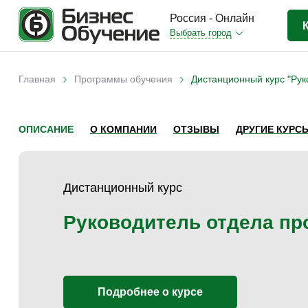
Россия - Онлайн
Выбрать город
Бизнес-образование
(3370)
›
›
Главная
Программы обучения
Дистанционный курс "Рук
Вы здесь
IT-сфера
(841)
Отраслевые
(2988)
ОПИСАНИЕ
О КОМПАНИИ
ОТЗЫВЫ
ДРУГИЕ КУРС
Личная эффективность
(307)
Промышленное обучение
(247)
Дистанционный курс
Компьютерная грамотность
(179)
Дизайн
(343)
Руководитель отдела пр
Красота и здоровье
(77)
Иностранные языки
(80)
Личностный рост
(93)
Подробнее о курсе