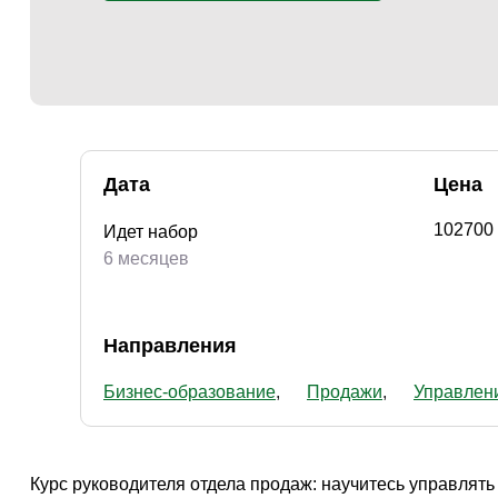
Творчество и контент
(76)
Детские / подростковые
(151)
Рабочие специальности
(132)
Прочее
(2862)
w ...
(233)
Дата
Цена
102700
Идет набор
6 месяцев
Направления
Бизнес-образование
Продажи
Управлен
Курс руководителя отдела продаж: научитесь управлять