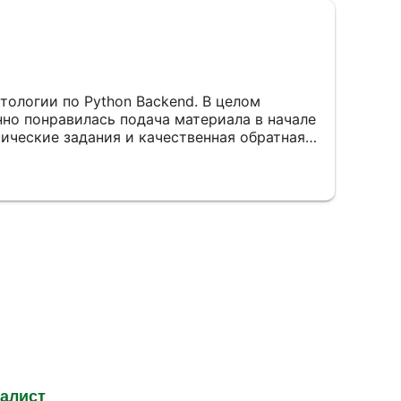
тологии по Python Backend. В целом
нно понравилась подача материала в начале
тические задания и качественная обратная
омашние работы проверяли внимательно,
бки и давали рекомендации по развитию.
сь возможность пройти стажировку через
чить реальный опыт командной разработки.
твительно пригодились на практике и
высить уровень. Из минусов — в конце
бъяснялись менее подробно, но это
ержкой экспертов и дополнительными
оятельного изучения.
иалист