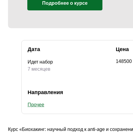
Творчество и контент
(76)
Подробнее о курсе
Детские / подростковые
(151)
Рабочие специальности
(132)
Прочее
(2862)
w ...
(233)
Дата
Цена
148500
Идет набор
7 месяцев
Направления
Прочее
Курс «Биохакинг: научный подход к anti-age и сохране