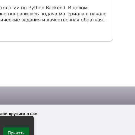
тологии по Python Backend. В целом
нно понравилась подача материала в начале
тические задания и качественная обратная
омашние работы проверяли внимательно,
бки и давали рекомендации по развитию.
сь возможность пройти стажировку через
чить реальный опыт командной разработки.
твительно пригодились на практике и
высить уровень. Из минусов — в конце
бъяснялись менее подробно, но это
ержкой экспертов и дополнительными
оятельного изучения.
ажи друзьям о нас
Принять