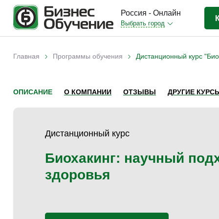
Россия - Онлайн
Выбрать город
Бизнес-образование
(3370)
›
›
Главная
Программы обучения
Дистанционный курс "Био
Вы здесь
IT-сфера
(841)
Отраслевые
(2988)
ОПИСАНИЕ
О КОМПАНИИ
ОТЗЫВЫ
ДРУГИЕ КУРС
Личная эффективность
(307)
Промышленное обучение
(247)
Дистанционный курс
Компьютерная грамотность
(179)
Дизайн
(343)
Биохакинг: научный под
Красота и здоровье
(77)
здоровья
Иностранные языки
(80)
Личностный рост
(93)