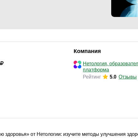
Законодательство и право
(291)
Логистика и снабжение
(250)
ВЭД / таможня
(113)
Делопроизводство / секретариат / АХО
(131)
Безопасность
(205)
Компания
Тренинги для тренеров
(85)
Нетология, образовате
платформа
Рейтинг
5.0
Отзывы
нию здоровья» от Нетологии: изучите методы улучшения здо