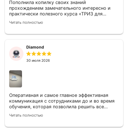
Пополнила копилку своих знаний
прохождением замечательного интересно и
практически полезного курса «ТРИЗ для
решения проблем и принятия эффективных
Читать полностью
решений» от бизнес-шкоды ITC GROUP.
Преподаватель Алексей Дождиков в очень
доступной и интересной форме донес
материал с разбором практических примеров
Diamond
и кейсов. Вся организация от школы на
высшем уровне, продуманы все даже
мельчайшие моменты. Спасибо большое,
30 июля 2026
обязательно буду участвовать еще и
рекомендовать коллегам!
Оперативная и самое главное эффективная
коммуникация с сотрудниками до и во время
обучения, которая позволила решить все
возникающие вопросы. Обучение удобное,
Читать полностью
сгруппировано все по темам, много полезной
информации, плюс комфортная для восприятия