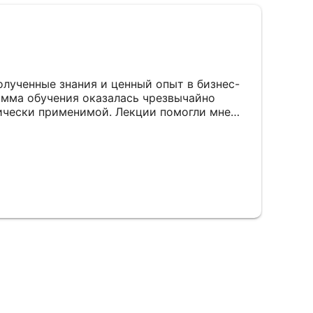
олученные знания и ценный опыт в бизнес-
амма обучения оказалась чрезвычайно
ически применимой. Лекции помогли мне
ющиеся знания и приобрести новые навыки.
тав продемонстрировал высокий
вность делиться своим опытом. Я уверена,
енции существенно повысят мою
сиональной деятельности.