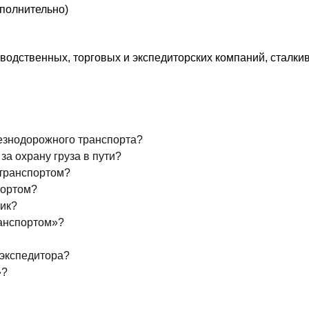
полнительно)
зводственных, торговых и экспедиторских компаний, стал
езнодорожного транспорта?
а охрану груза в пути?
 транспортом?
портом?
чик?
ранспортом»?
/экспедитора?
»?