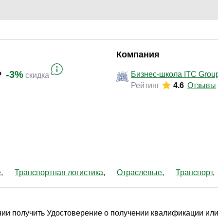
Законодательство и право
(497)
Логистика и снабжение
(441)
ВЭД / таможня
(233)
Делопроизводство / секретариат / АХО
(158)
Компания
Безопасность
(357)
-3%
Бизнес-школа ITC Grou
скидка
Рейтинг
4.6
Отзывы
Тренинги для тренеров
(100)
е
Транспортная логистика
Отраслевые
Транспорт
ии получить Удостоверение о получении квалификации или