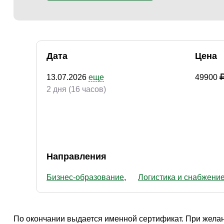
Творчество и контент
(76)
Детские / подростковые
(151)
Рабочие специальности
(132)
Прочее
(3108)
Дата
Цена
w ...
(262)
13.07.2026
еще
49900
2 дня (16 часов)
Направления
Бизнес-образование
Логистика и снабжени
По окончании выдается именной сертификат. При желан