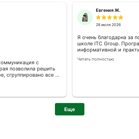
Евгения Ж.
28 июля 2026
Я очень благодарна за п
школе ITC Group. Прогр
информативной и практ
систематизировать име
Читать полностью
Преподавательский сос
коммуникация с
профессионализм и гото
орая позволила решить
что полученные компет
е, сгруппировано все по
эффективность в профес
комфортная для
 с глубокими знанием
Еще