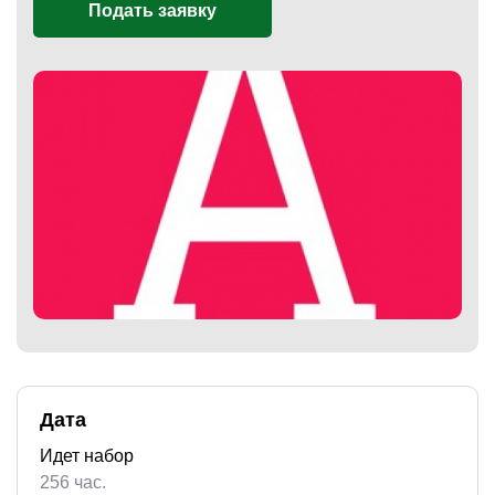
Подать заявку
)
Дата
Идет набор
256 час.