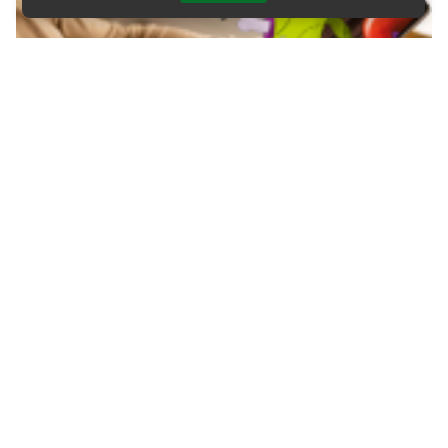
Мультипликация – с чего начать, что должен
знать и уметь специалист
Мультипликация востребована в кино, рекламе, играх,
образовании и цифровых медиа. Художник-
мультипликатор оживляет персонажей и превращает
рисунки в выразительные истории. Карьерные
перспективы зависят от техники, портфолио и
выбранной специализации.
[30 июля 2026]