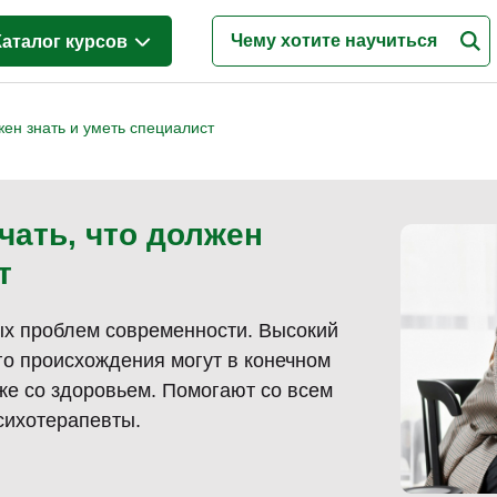
Каталог курсов
Менеджмент
(628)
жен знать и уметь специалист
Продажи
(219)
Бухгалтерия и налоги
(217)
чать, что должен
Финансы и Экономика
(341)
т
Маркетинг
(187)
Интернет-маркетинг
(195)
ых проблем современности. Высокий
Реклама и PR
(114)
го происхождения могут в конечном
Деловые коммуникации
(151)
же со здоровьем. Помогают со всем
сихотерапевты.
Управление персоналом
(344)
Кадровый менеджмент
(187)