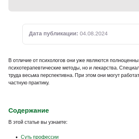
Творчество и контент
(76)
Детские / подростковые
(151)
Рабочие специальности
(132)
Дата публикации:
04.08.2024
Прочее
(2862)
w ...
(233)
В отличие от психологов они уже являются полноценны
психотерапевтические методы, но и лекарства. Специа
труда весьма перспективна. При этом они могут работат
частную практику.
Содержание
В этой статье вы узнаете:
Суть профессии