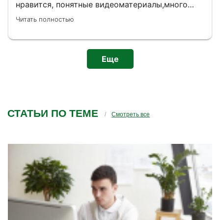
нравится, понятные видеоматериалы,много
практических заданий. Хочется отдельно
Читать полностью
сказать про кураторскую поддержку. Куратор
не просто принимает ДЗ,а разбирает мои
ошибки,говорит, что можно улучшить.
Благодаря этому, я для себя подчеркнула
Еще
столь нюансов! Спасибо вам!!!
СТАТЬИ ПО ТЕМЕ
Смотреть все