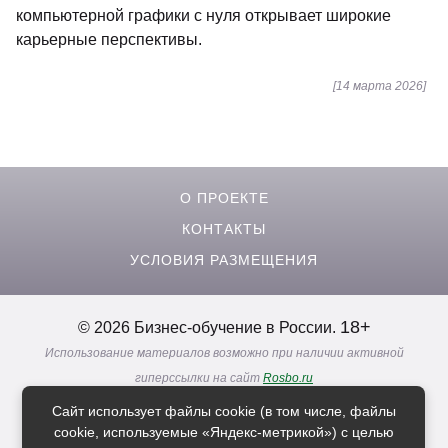
компьютерной графики с нуля открывает широкие
карьерные перспективы.
[14 марта 2026]
О ПРОЕКТЕ
КОНТАКТЫ
УСЛОВИЯ РАЗМЕЩЕНИЯ
18+
© 2026 Бизнес-обучение в России.
Использование материалов возможно при наличии активной
гиперссылки на сайт
Rosbo.ru
Реклама. Информация о рекламодателях по ссылкам
Сайт использует файлы cookie (в том числе, файлы
Политика в отношении
обработки персональных данных
cookie, используемые «Яндекс-метрикой») с целью