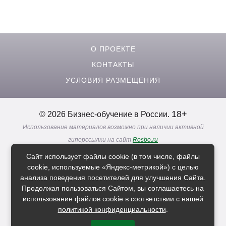
О ПРОЕКТЕ
КОНТАКТЫ
УСЛОВИЯ РАЗМЕЩЕНИЯ
18+
© 2026 Бизнес-обучение в России.
Использование материалов возможно при наличии активной
гиперссылки на сайт
Rosbo.ru
Реклама. Информация о рекламодателях по ссылкам
Сайт использует файлы cookie (в том числе, файлы
Политика в отношении
обработки персональных данных
cookie, используемые «Яндекс-метрикой») с целью
анализа поведения посетителей для улучшения Сайта.
Продолжая пользоваться Сайтом, вы соглашаетесь на
Расскажи друзьям о нас
использование файлов cookie в соответствии с нашей
политикой конфиденциальности
.