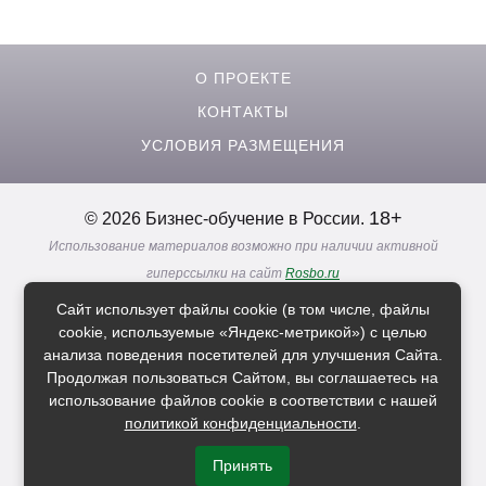
О ПРОЕКТЕ
КОНТАКТЫ
УСЛОВИЯ РАЗМЕЩЕНИЯ
18+
© 2026 Бизнес-обучение в России.
Использование материалов возможно при наличии активной
гиперссылки на сайт
Rosbo.ru
Реклама. Информация о рекламодателях по ссылкам
Сайт использует файлы cookie (в том числе, файлы
Политика в отношении
обработки персональных данных
cookie, используемые «Яндекс-метрикой») с целью
анализа поведения посетителей для улучшения Сайта.
Продолжая пользоваться Сайтом, вы соглашаетесь на
Расскажи друзьям о нас
использование файлов cookie в соответствии с нашей
политикой конфиденциальности
.
Принять