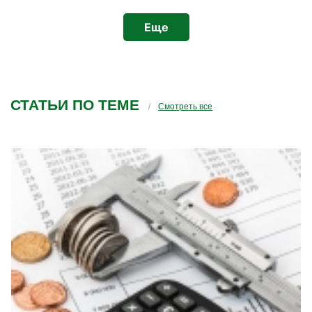
Отдельный плюс — возможность
пересматривать курсы после обучения. Это
Еще
очень удобно: можно вернуться к материалу,
освежить знания или ещё раз разобрать
важные темы. В целом обучение оставило
положительное впечатление, курсы
действительно полезные и хорошо
организованные.
СТАТЬИ ПО ТЕМЕ
Смотреть все