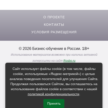
О ПРОЕКТЕ
КОНТАКТЫ
УСЛОВИЯ РАЗМЕЩЕНИЯ
18+
© 2026 Бизнес-обучение в России.
Использование материалов возможно при наличии активной
гиперссылки на сайт
Rosbo.ru
Реклама. Информация о рекламодателях по ссылкам
Сайт использует файлы cookie (в том числе, файлы
Политика в отношении
обработки персональных данных
cookie, используемые «Яндекс-метрикой») с целью
анализа поведения посетителей для улучшения Сайта.
Продолжая пользоваться Сайтом, вы соглашаетесь на
Расскажи друзьям о нас
использование файлов cookie в соответствии с нашей
политикой конфиденциальности
.
Принять