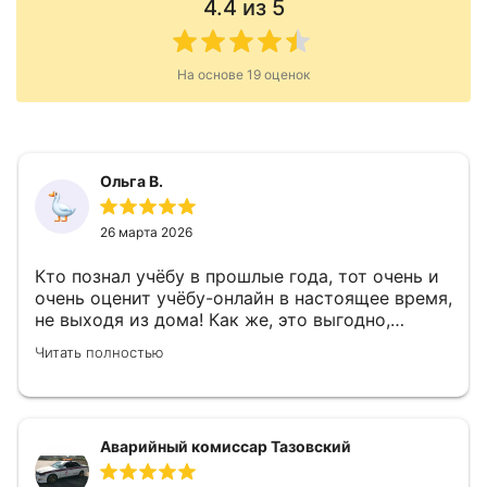
4.4
из 5
На основе
19
оценок
Ольга В.
26 марта 2026
Кто познал учёбу в прошлые года, тот очень и
очень оценит учёбу-онлайн в настоящее время,
не выходя из дома! Как же, это выгодно,
удобно и полезно! Выгодно – в денежном
Читать полностью
выражении: не надо тратиться на проезд,
расходы на жильё, на питание в столовой
чужого города и прочие транспортные
расходы. Удобно – экономия время,
Аварийный комиссар Тазовский
отсутствие волнения на реальном экзамене
перед преподавателем, и спокойствие при