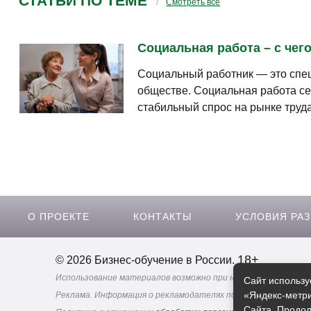
СТАТЬИ ПО ТЕМЕ
Смотреть все
Социальная работа – с чего
Социальный работник — это спец
обществе. Социальная работа се
стабильный спрос на рынке труда.
О ПРОЕКТЕ
КОНТАКТЫ
УСЛОВИЯ РА
18+
© 2026 Бизнес-обучение в России.
Использование материалов возможно при наличии активной 
Сайт использу
«Яндекс-метри
Реклама. Информация о рекламодателях по ссылкам
Сайта. Продол