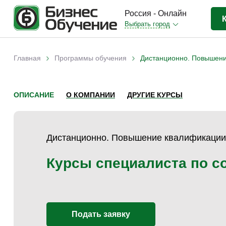
Россия - Онлайн
Выбрать город
Бизнес-образование
(3370)
›
›
Главная
Программы обучения
Дистанционно. Повышени
Вы здесь
IT-сфера
(841)
Отраслевые
(2988)
ОПИСАНИЕ
О КОМПАНИИ
ДРУГИЕ КУРСЫ
Личная эффективность
(307)
Промышленное обучение
(247)
Дистанционно. Повышение квалификации
Компьютерная грамотность
(179)
Дизайн
(343)
Курсы специалиста по с
Красота и здоровье
(77)
Иностранные языки
(80)
Личностный рост
(93)
Подать заявку