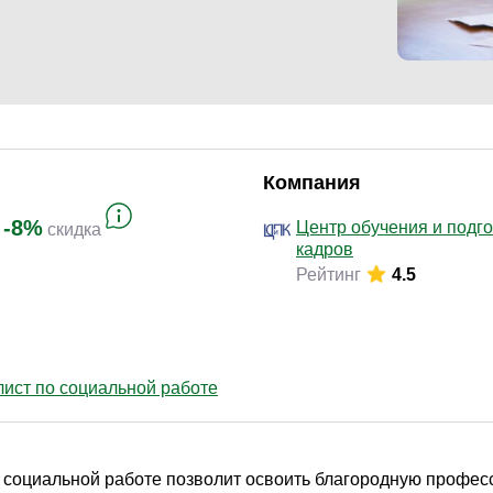
Законодательство и право
(291)
Логистика и снабжение
(250)
ВЭД / таможня
(113)
Делопроизводство / секретариат / АХО
(131)
Безопасность
(205)
Компания
Тренинги для тренеров
(85)
-8%
Центр обучения и подг
скидка
кадров
Рейтинг
4.5
ист по социальной работе
социальной работе позволит освоить благородную професс