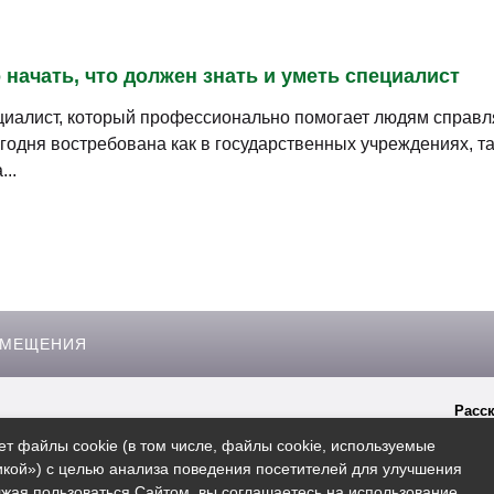
 начать, что должен знать и уметь специалист
иалист, который профессионально помогает людям справля
годня востребована как в государственных учреждениях, т
..
ЗМЕЩЕНИЯ
Расск
гиперссылки на сайт
Rosbo.ru
ет файлы cookie (в том числе, файлы cookie, используемые
кой») с целью анализа поведения посетителей для улучшения
жая пользоваться Сайтом, вы соглашаетесь на использование