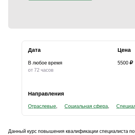
Творчество и контент
(76)
Детские / подростковые
(151)
Рабочие специальности
(132)
Прочее
(2862)
w ...
(233)
Дата
Цена
В любое время
5500
от 72 часов
Направления
Отраслевые
Социальная сфера
Специал
Данный курс повышения квалификации специалиста по 