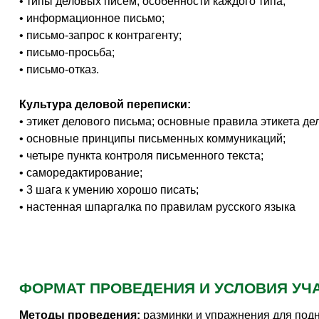
• типы деловых писем; особенности каждого типа;
• информационное письмо;
• письмо-запрос к контрагенту;
• письмо-просьба;
• письмо-отказ.
Культура деловой переписки:
• этикет делового письма; основные правила этикета 
• основные принципы письменных коммуникаций;
• четыре пункта контроля письменного текста;
• саморедактирование;
• 3 шага к умению хорошо писать;
• настенная шпаргалка по правилам русского языка
ФОРМАТ ПРОВЕДЕНИЯ И УСЛОВИЯ УЧ
Методы проведения:
разминки и упражнения для подня