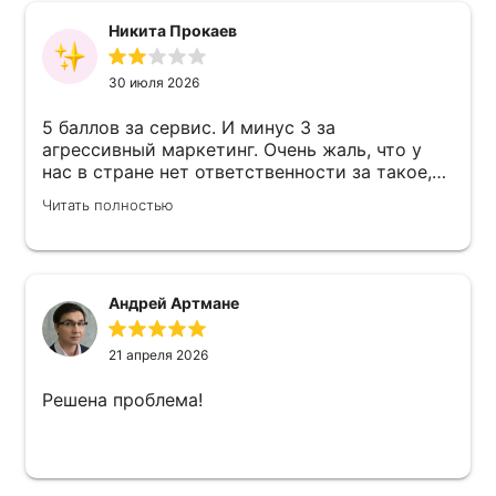
Никита Прокаев
30 июля 2026
5 баллов за сервис. И минус 3 за
агрессивный маркетинг. Очень жаль, что у
нас в стране нет ответственности за такое,
хотя бы гражданской. Это форменное
Читать полностью
свинство - пытаться продать сервис
несколько раз посредством запугивания
своих клиентов, которые тебе уже заплатили.
Не знаю, что у них за маркетологи, но я бы
плюнул им в лицо за такое, я сам маркетолог
Андрей Артмане
и поверьте - есть гораздо лучшие способы
продать свой сервис, сделать допродажи и
21 апреля 2026
удержать клиента, чем вот это. Просто
кошмар...
Решена проблема!