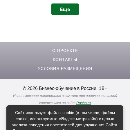
Еще
О ПРОЕКТЕ
КОНТАКТЫ
УСЛОВИЯ РАЗМЕЩЕНИЯ
18+
© 2026 Бизнес-обучение в России.
Использование материалов возможно при наличии активной
гиперссылки на сайт
Rosbo.ru
Реклама. Информация о рекламодателях по ссылкам
Сайт использует файлы cookie (в том числе, файлы
Политика в отношении
обработки персональных данных
cookie, используемые «Яндекс-метрикой») с целью
анализа поведения посетителей для улучшения Сайта.