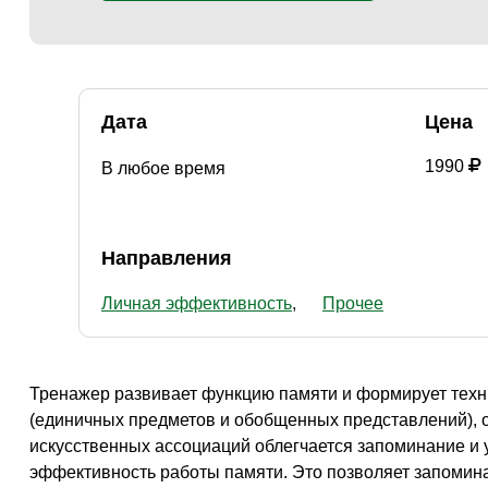
Творчество и контент
(76)
Детские / подростковые
(151)
Рабочие специальности
(132)
Прочее
(2862)
Дата
Цена
w ...
(233)
1990
В любое время
Направления
Личная эффективность
Прочее
Тренажер развивает функцию памяти и формирует тех
(единичных предметов и обобщенных представлений), о
искусственных ассоциаций облегчается запоминание и 
эффективность работы памяти. Это позволяет запомин