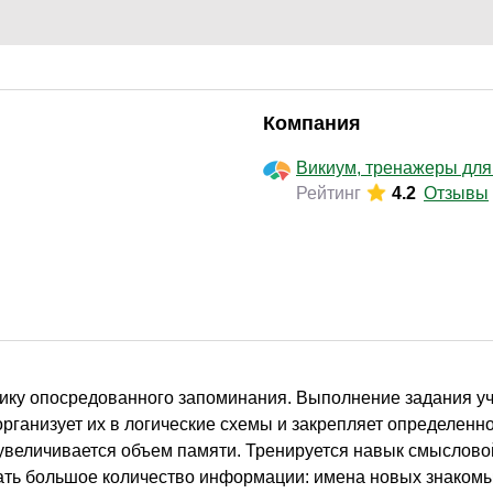
Законодательство и право
(291)
Логистика и снабжение
(250)
ВЭД / таможня
(113)
Делопроизводство / секретариат / АХО
(131)
Компания
Безопасность
(205)
Викиум, тренажеры для
Рейтинг
4.2
Отзывы
Тренинги для тренеров
(85)
нику опосредованного запоминания. Выполнение задания у
рганизует их в логические схемы и закрепляет определенн
увеличивается объем памяти. Тренируется навык смыслово
ать большое количество информации: имена новых знакомы