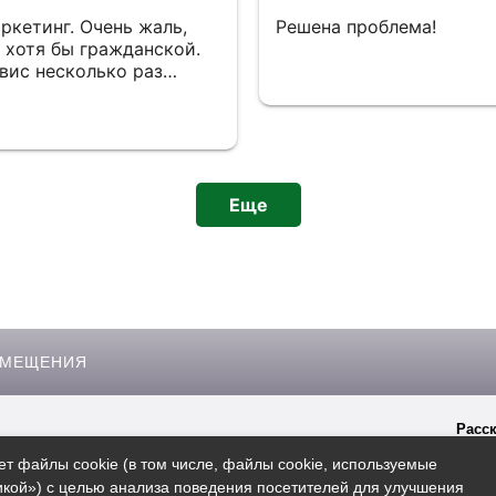
ркетинг. Очень жаль,
Решена проблема!
, хотя бы гражданской.
вис несколько раз
ые тебе уже заплатили.
л им в лицо за такое, я
ие способы продать свой
чем вот это. Просто
Еще
ЗМЕЩЕНИЯ
Расск
гиперссылки на сайт
Rosbo.ru
ет файлы cookie (в том числе, файлы cookie, используемые
кой») с целью анализа поведения посетителей для улучшения