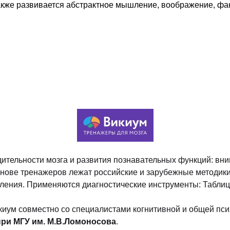
кже развивается абстрактное мышление, воображение, фан
тельности мозга и развития познавательных функций: вн
снове тренажеров лежат российские и зарубежные методик
шления. Применяются диагностические инструменты: Таблицы
киум совместно со специалистами когнитивной и общей пс
при МГУ им. М.В.Ломоносова
.