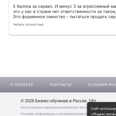
5 баллов за сервис. И минус 3 за агрессивный ма
что у нас в стране нет ответственности за такое
Это форменное свинство - пытаться продать сер
посредством запугивания своих клиентов, котор
Читать полностью
Не знаю, что у них за маркетологи, но я бы плюну
сам маркетолог и поверьте - есть гораздо лучш
сервис, сделать допродажи и удержать клиента, 
кошмар...
О ПРОЕКТЕ
КОНТАКТЫ
УСЛОВИЯ РА
18+
© 2026 Бизнес-обучение в России.
Использование материалов возможно при наличии активной 
Сайт использу
«Яндекс-метри
Реклама. Информация о рекламодателях по ссылкам