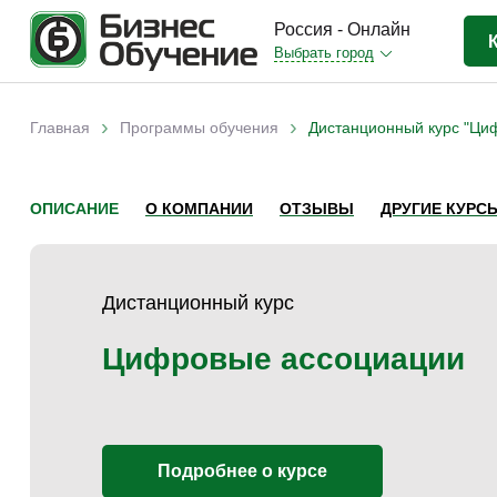
Россия - Онлайн
Выбрать город
Бизнес-образование
(3370)
›
›
Главная
Программы обучения
Дистанционный курс "Ци
Вы здесь
IT-сфера
(841)
Отраслевые
(2988)
ОПИСАНИЕ
О КОМПАНИИ
ОТЗЫВЫ
ДРУГИЕ КУРС
Личная эффективность
(307)
Промышленное обучение
(247)
Дистанционный курс
Компьютерная грамотность
(179)
Дизайн
(343)
Цифровые ассоциации
Красота и здоровье
(77)
Иностранные языки
(80)
Личностный рост
(93)
Подробнее о курсе