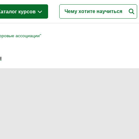
Каталог курсов
Менеджмент
(628)
фровые ассоциации"
Продажи
(219)
Бухгалтерия и налоги
(217)
Ы
Финансы и Экономика
(341)
Маркетинг
(187)
Интернет-маркетинг
(195)
Реклама и PR
(114)
Деловые коммуникации
(151)
Управление персоналом
(344)
Кадровый менеджмент
(187)