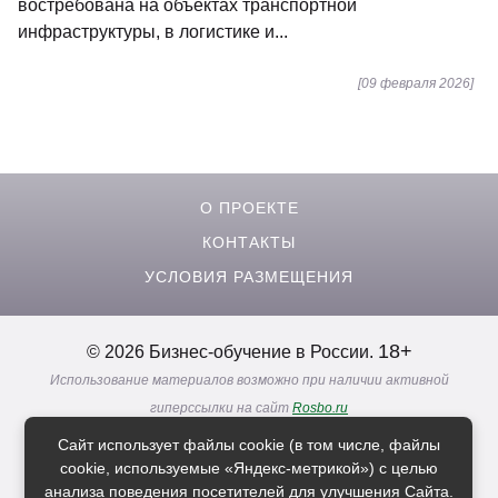
востребована на объектах транспортной
инфраструктуры, в логистике и...
[09 февраля 2026]
О ПРОЕКТЕ
КОНТАКТЫ
УСЛОВИЯ РАЗМЕЩЕНИЯ
18+
© 2026 Бизнес-обучение в России.
Использование материалов возможно при наличии активной
гиперссылки на сайт
Rosbo.ru
Реклама. Информация о рекламодателях по ссылкам
Сайт использует файлы cookie (в том числе, файлы
Политика в отношении
обработки персональных данных
cookie, используемые «Яндекс-метрикой») с целью
анализа поведения посетителей для улучшения Сайта.