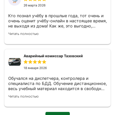
26 марта 2026
Кто познал учёбу в прошлые года, тот очень и
очень оценит учёбу-онлайн в настоящее время,
не выходя из дома! Как же, это выгодно,
удобно и полезно! Выгодно – в денежном
Читать полностью
выражении: не надо тратиться на проезд,
расходы на жильё, на питание в столовой
чужого города и прочие транспортные
расходы. Удобно – экономия время,
Аварийный комиссар Тазовский
отсутствие волнения на реальном экзамене
перед преподавателем, и спокойствие при
изучении материала, в любое, подходящее
18 января 2026
время! Но, а полезно, конечно, всегда, так как
познаёшь новое! Мы очень оценили и рады
Обучался на диспетчера, контролера и
специалистам и сотрудникам АНО
специалиста по БДД. Обучение дистанционное,
«Специалист» за их внимание, помощь,
весь учебный материал находится в свободном
оперативность, а главное, за их НАДЁЖНОСТЬ!
доступе. Диплом государственного образца.
Читать полностью
Как федеральное, лицензированное
предприятие. Я получил свидетельство по
профессии «Оператор котельной», зная на
практике эту профессию, но не имея