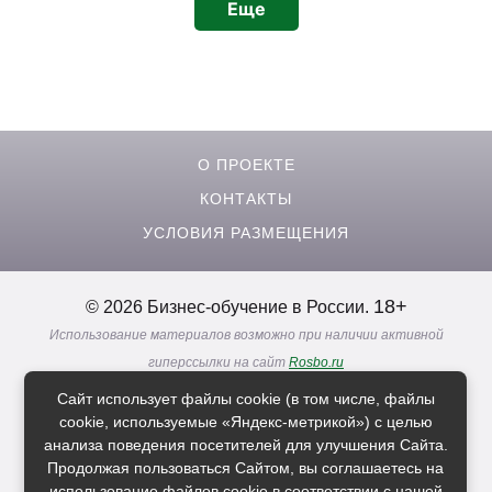
Еще
документа об образовании, и в результате
получил для себя так необходимую мне
работу! Спасибо за вашу трудную, но такую
нужную образовательную деятельность по
обучению и просвещению! С глубоким
уважением, Вдовиченко Н.В.
О ПРОЕКТЕ
КОНТАКТЫ
УСЛОВИЯ РАЗМЕЩЕНИЯ
18+
© 2026 Бизнес-обучение в России.
Использование материалов возможно при наличии активной
гиперссылки на сайт
Rosbo.ru
Реклама. Информация о рекламодателях по ссылкам
Сайт использует файлы cookie (в том числе, файлы
Политика в отношении
обработки персональных данных
cookie, используемые «Яндекс-метрикой») с целью
анализа поведения посетителей для улучшения Сайта.
Продолжая пользоваться Сайтом, вы соглашаетесь на
Расскажи друзьям о нас
использование файлов cookie в соответствии с нашей