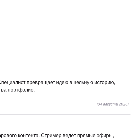
 Специалист превращает идею в цельную историю,
ства портфолио.
[04 августа 2026]
фрового контента. Стример ведёт прямые эфиры,