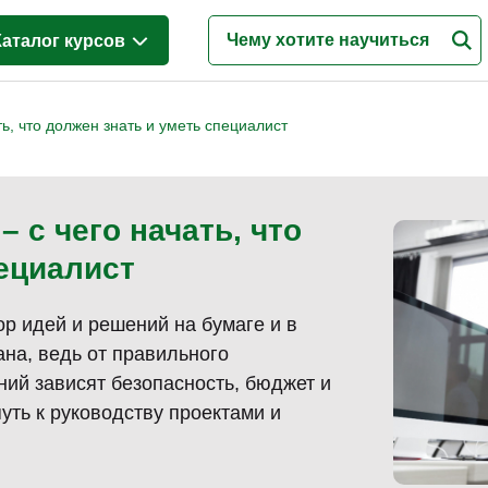
Каталог курсов
Менеджмент
(626)
ь, что должен знать и уметь специалист
Продажи
(219)
Бухгалтерия и налоги
(217)
 с чего начать, что
Финансы и Экономика
(341)
пециалист
Маркетинг
(187)
Интернет-маркетинг
(195)
р идей и решений на бумаге и в
Реклама и PR
(114)
на, ведь от правильного
Деловые коммуникации
(151)
ний зависят безопасность, бюджет и
уть к руководству проектами и
Управление персоналом
(344)
Кадровый менеджмент
(187)