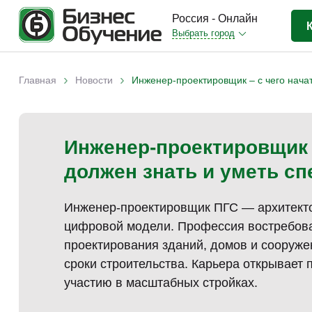
Россия - Онлайн
Выбрать город
Бизнес-образование
(3367)
›
›
Главная
Новости
Инженер-проектировщик – с чего начат
Вы здесь
IT-сфера
(841)
Отраслевые
(2987)
Инженер-проектировщик –
Личная эффективность
(307)
должен знать и уметь с
Промышленное обучение
(247)
Компьютерная грамотность
(179)
Инженер-проектировщик ПГС — архитекто
Дизайн
(343)
цифровой модели. Профессия востребова
Красота и здоровье
(77)
проектирования зданий, домов и сооруже
сроки строительства. Карьера открывает п
Иностранные языки
(80)
участию в масштабных стройках.
Личностный рост
(93)