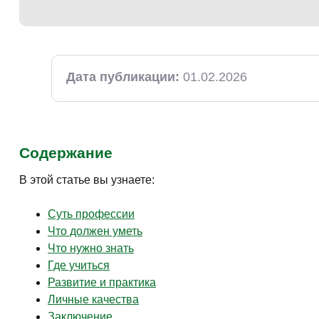
Творчество и контент
(76)
Детские / подростковые
(151)
Рабочие специальности
(132)
Дата публикации:
01.02.2026
Прочее
(2861)
w ...
(233)
Содержание
В этой статье вы узнаете:
Суть профессии
Что должен уметь
Что нужно знать
Где учиться
Развитие и практика
Личные качества
Заключение